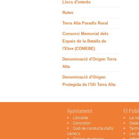
Llocs d'interès
Rutes
Terra Alta Paradís Rural
Consorci Memorial dels
Espais de la Batalla de
l'Ebre (COMEBE)
Denominació d'Origen Terra
Alta
Denominació d'Origen
Protegida de l'Oli Terra Alta
Ajuntament
El Pob
L'Alcalde
La no
Consistori
Dade
Codi de conducta d'alts
Term
càrrecs
Les d
Òrgans de govern
Infor