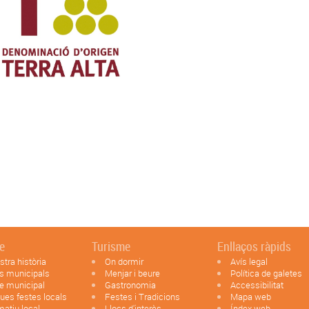
le
Turisme
Enllaços ràpids
stra història
On dormir
Avís legal
s municipals
Menjar i beure
Política de galetes
e municipal
Gastronomia
Accessibilitat
ues festes locals
Festes i Tradicions
Mapa web
matiu local
Llocs d'interès
Índex web