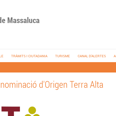
de Massaluca
LE
TRÀMITS I CIUTADANIA
TURISME
CANAL D'ALERTES
A
nominació d'Origen Terra Alta