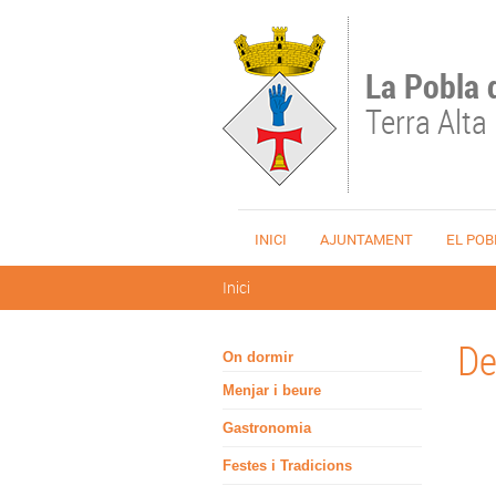
Vés al contingut
La Pobla 
Terra Alta
INICI
AJUNTAMENT
EL POB
Esteu aquí
Inici
De
On dormir
Menjar i beure
Gastronomia
Festes i Tradicions