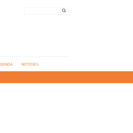
Formulari de
Cerca
cerca
GENDA
NOTÍCIES