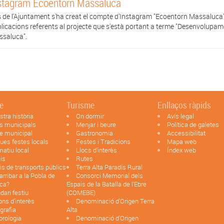
stagram Ecoentorn Massaluca
 de l'Ajuntament s'ha creat el compte d'Instagram "Ecoentorn Massaluca"
licacions referents al projecte que s'està portant a terme "Desenvolupame
saluca".
le
Turisme
Enllaços ràpids
stra història
On dormir
Avís legal
s municipals
Menjar i beure
Política de galetes
e municipal
Gastronomia
Accessibilitat
ues festes locals
Festes i Tradicions
Mapa web
matiu local
Llocs d'interès
Índex web
is
Rutes
is de transports públics
Terra Alta Paradís Rural
rribar a la Pobla de
Consorci Memorial dels
ca?
Espais de la Batalla de l'Ebre
dari festiu
(COMEBE)
ons d'interès
Denominació d'Origen Terra
ografia
Alta
orologia
Denominació d'Origen