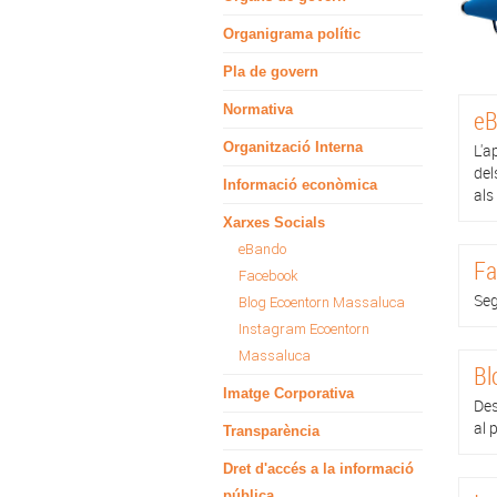
Organigrama polític
Pla de govern
Normativa
eB
Organització Interna
L'a
del
Informació econòmica
als
Xarxes Socials
eBando
Fa
Facebook
Seg
Blog Ecoentorn Massaluca
Instagram Ecoentorn
Massaluca
Bl
Imatge Corporativa
Des
al 
Transparència
Dret d'accés a la informació
pública