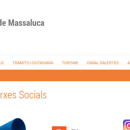
de Massaluca
LE
TRÀMITS I CIUTADANIA
TURISME
CANAL D'ALERTES
A
rxes Socials