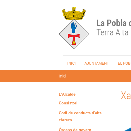
Vés al contingut
La Pobla 
Terra Alta
INICI
AJUNTAMENT
EL POB
Esteu aquí
Inici
Xa
L'Alcalde
Consistori
Codi de conducta d'alts
càrrecs
Òrgans de govern