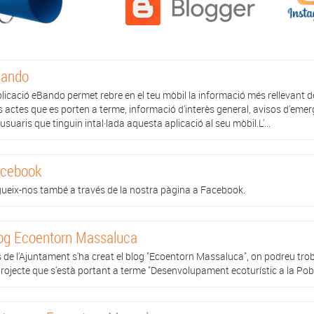
ando
plicació eBando permet rebre en el teu mòbil la informació més rellevant 
s actes que es porten a terme, informació d'interès general, avisos d'emerg
 usuaris que tinguin intal·lada aquesta aplicació al seu mòbil.L'...
cebook
ueix-nos també a través de la nostra pàgina a Facebook.
og Ecoentorn Massaluca
 de l'Ajuntament s'ha creat el blog "Ecoentorn Massaluca", on podreu trob
projecte que s'està portant a terme "Desenvolupament ecoturístic a la Po