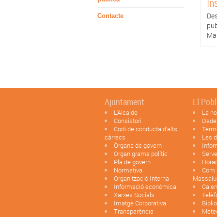
In
Des
Contacte
pub
Mas
Ajuntament
El Pob
L'Alcalde
La no
Consistori
Dade
Codi de conducta d'alts
Term
càrrecs
Les d
Òrgans de govern
Infor
Organigrama polític
Serve
Pla de govern
Horar
Normativa
Com a
Organització Interna
Massalu
Informació econòmica
Calen
Xarxes Socials
Telèf
Imatge Corporativa
Bibli
Transparència
Mete