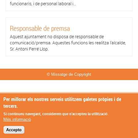
funcionaris, i de personal laboral i...
Responsable de premsa
Aquest ajuntament no disposa de responsable de
comunicació/premsa. Aquestes funcions les realitza l'alcalde,
Sr. Antoni Ferré Llop.
© Missatge de Copyright
Per millorar els nostres serveis utilitzem galetes pròpies i de
tercers.
Si continueu navegant, considerem que n'accepteu la utilització.
Més informació
Accepto