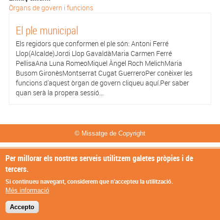
Òrgans de govern i funcions
El ple municipal
Els regidors que conformen el ple són: Antoni Ferré
Llop(Alcalde)Jordi Llop GavaldàMaria Carmen Ferré
PellisaAna Luna RomeoMiquel Àngel Roch MelichMaria
Busom GironèsMontserrat Cugat GuerreroPer conèixer les
funcions d'aquest òrgan de govern cliqueu aquí.Per saber
quan serà la propera sessió...
© Missatge de Copyright
Per millorar els nostres serveis utilitzem galetes pròpies i de
tercers.
Si continueu navegant, considerem que n'accepteu la utilització.
Més informació
Accepto