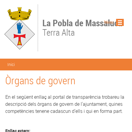
Vés al contingut
La Pobla de Massaluca
Menu
Terra Alta
Esteu aquí
Inici
Òrgans de govern
En el següent enllaç al portal de transparència trobareu la
descripció dels òrgans de govern de l'ajuntament, quines
competències tenene cadascun d'ells i qui en forma part.
Enllaç extern: