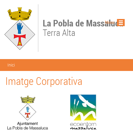
Vés al contingut
La Pobla de Massaluca
Menu
Terra Alta
Esteu aquí
Inici
Imatge Corporativa