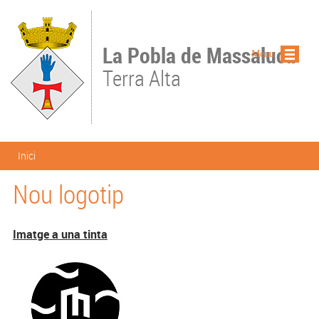
Vés al contingut
La Pobla de Massaluca
Menu
Terra Alta
Esteu aquí
Inici
Nou logotip
Imatge a una tinta