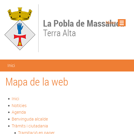
Vés al contingut
La Pobla de Massaluca
Menu
Terra Alta
Esteu aquí
Inici
Mapa de la web
Inici
Notícies
Agenda
Benvinguda alcalde
Tràmits i ciutadania
Tramitació en paper