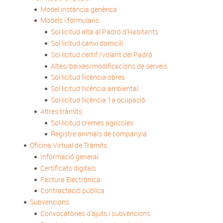
Model instància genèrica
Models i formularis
Sol·licitud alta al Padró d'Habitants
Sol·licitud canvi domicili
Sol·licitud certif./volant del Padró
Altes/baixes/modificacions de serveis
Sol·licitud llicència obres
Sol·licitud llicència ambiental
Sol·licitud llicència 1a ocupació
Altres tràmits
Sol·licitud cremes agrícoles
Registre animals de companyia
Oficina Virtual de Tràmits
Informació general
Certificats digitals
Factura Electrònica
Contractació pública
Subvencions
Convocatòries d'ajuts i subvencions