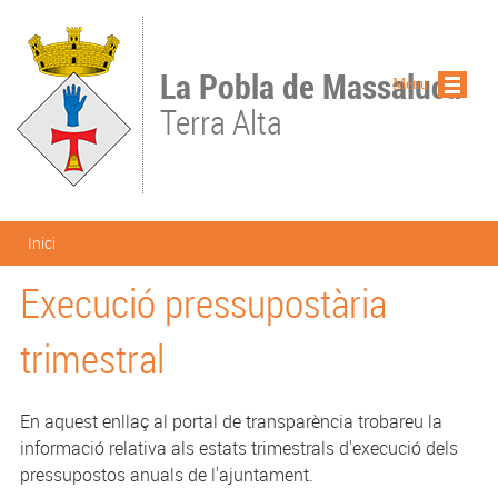
Vés al contingut
La Pobla de Massaluca
Menu
Terra Alta
Esteu aquí
Inici
Execució pressupostària
trimestral
En aquest enllaç al portal de transparència trobareu la
informació relativa als estats trimestrals d'execució dels
pressupostos anuals de l'ajuntament.