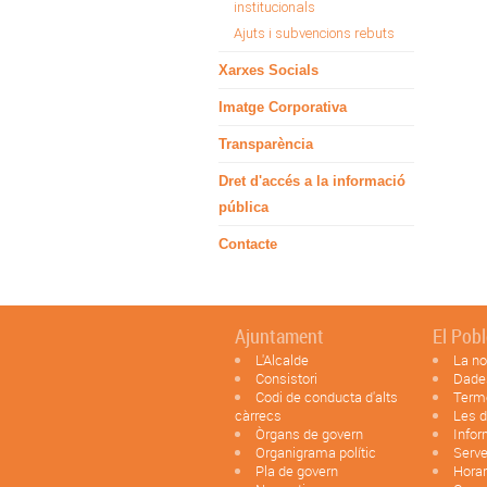
institucionals
Ajuts i subvencions rebuts
Xarxes Socials
Imatge Corporativa
Transparència
Dret d'accés a la informació
pública
Contacte
Ajuntament
El Pob
L'Alcalde
La no
Consistori
Dade
Codi de conducta d'alts
Term
càrrecs
Les d
Òrgans de govern
Infor
Organigrama polític
Serve
Pla de govern
Horar