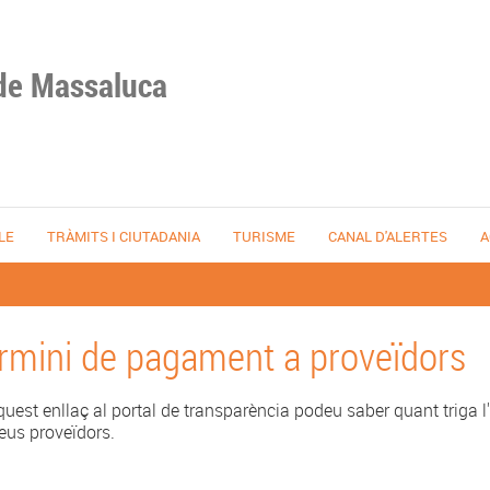
de Massaluca
LE
TRÀMITS I CIUTADANIA
TURISME
CANAL D'ALERTES
A
rmini de pagament a proveïdors
uest enllaç al portal de transparència podeu saber quant triga l
eus proveïdors.