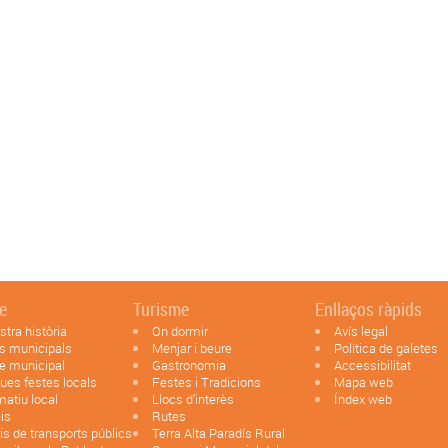
le
Turisme
Enllaços ràpids
stra història
On dormir
Avís legal
s municipals
Menjar i beure
Política de galetes
e municipal
Gastronomia
Accessibilitat
ues festes locals
Festes i Tradicions
Mapa web
matiu local
Llocs d'interès
Índex web
is
Rutes
is de transports públics
Terra Alta Paradís Rural