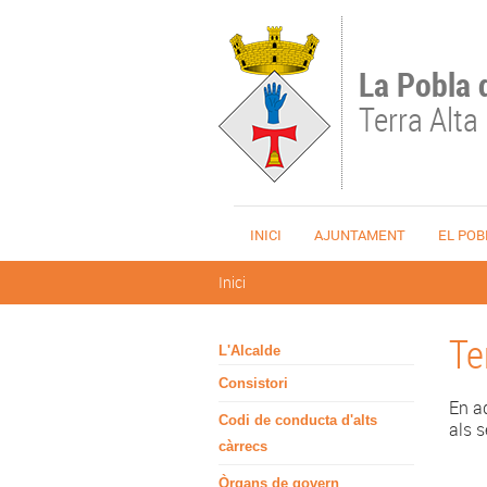
Vés al contingut
La Pobla 
Terra Alta
INICI
AJUNTAMENT
EL POB
Esteu aquí
Inici
Te
L'Alcalde
Consistori
En aq
Codi de conducta d'alts
als s
càrrecs
Òrgans de govern