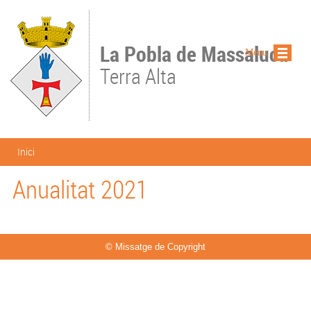
Vés al contingut
La Pobla de Massaluca
Menu
Terra Alta
Esteu aquí
Inici
Anualitat 2021
© Missatge de Copyright