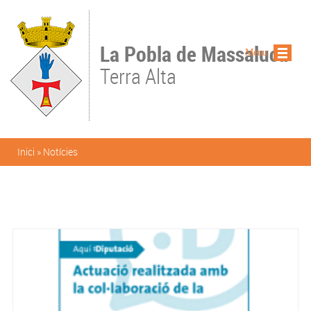
Vés al contingut
La Pobla de Massaluca
Menu
Terra Alta
Esteu aquí
Inici
»
Notícies