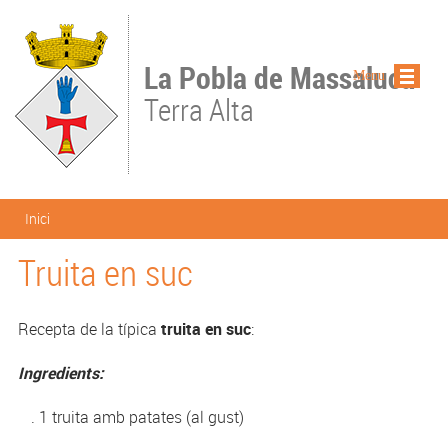
Vés al contingut
La Pobla de Massaluca
Menu
Terra Alta
Esteu aquí
Inici
Truita en suc
Recepta de la típica
truita en suc
:
Ingredients:
. 1 truita amb patates (al gust)