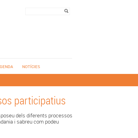
Formulari de
Cerca
cerca
GENDA
NOTÍCIES
os participatius
isposeu dels diferents processos
utadania i sabreu com podeu