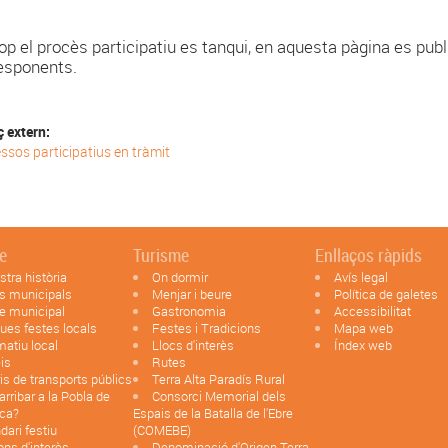
op el procès participatiu es tanqui, en aquesta pàgina es publ
esponents.
ç extern:
ssos participatius en tràmit
le
Turisme
Enllaços ràpids
stra història
On dormir
Avís legal
s municipals
Menjar i beure
Política de galetes
e municipal
Gastronomia
Accessibilitat
ues festes locals
Festes i Tradicions
Mapa web
matiu local
Llocs d'interès
Índex web
is
Rutes
is de transports públics
Terra Alta Paradís Rural
rribar a la Pobla de
Consorci Memorial dels
ca?
Espais de la Batalla de l'Ebre
dari festiu
(COMEBE)
ons d'interès
Denominació d'Origen Terra