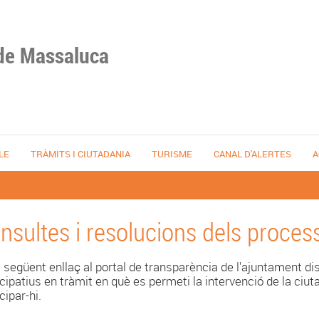
de Massaluca
LE
TRÀMITS I CIUTADANIA
TURISME
CANAL D'ALERTES
A
nsultes i resolucions dels process
l següent enllaç al portal de transparència de l'ajuntament d
icipatius en tràmit en què es permeti la intervenció de la ci
cipar-hi.