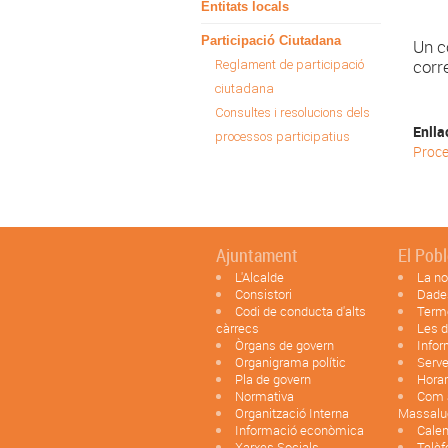
Entitats locals
Participació Ciutadana
Un c
corr
Reglament de participació
ciutadana
Consultes i resolucions dels
Enlla
processos participatius
Proce
Ajuntament
El Pob
L'Alcalde
La no
Consistori
Dade
Codi de conducta d'alts
Term
càrrecs
Les d
Òrgans de govern
Infor
Organigrama polític
Serve
Pla de govern
Horar
Normativa
Com a
Organització Interna
Massalu
Informació econòmica
Calen
Xarxes Socials
Telèf