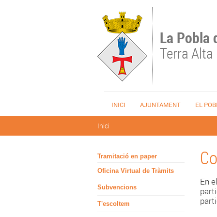
Vés al contingut
La Pobla 
Terra Alta
INICI
AJUNTAMENT
EL POB
Esteu aquí
Inici
Co
Tramitació en paper
Oficina Virtual de Tràmits
En e
Subvencions
part
parti
T'escoltem