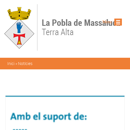
Vés al contingut
La Pobla de Massaluca
Menu
Terra Alta
Esteu aquí
Inici
»
Notícies