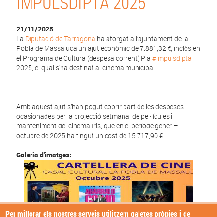
IMPULSDIPTA 2025
21/11/2025
La
Diputació de Tarragona
ha atorgat a l’ajuntament de la
Pobla de Massaluca un ajut econòmic de 7.881,32 €, inclòs en
el Programa de Cultura (despesa corrent) Pla
#impulsdipta
2025, el qual s'ha destinat al cinema municipal.
Amb aquest ajut s’han pogut cobrir part de les despeses
ocasionades per la projecció setmanal de pel·lícules i
manteniment del cinema Iris, que en el període gener –
octubre de 2025 ha tingut un cost de 15.717,90 €.
Galeria d'imatges:
Per millorar els nostres serveis utilitzem galetes pròpies i de