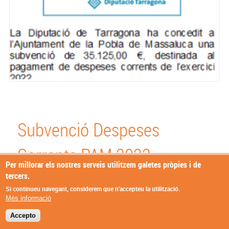
Subvenció Despeses
Corrents PAM 2022
Per millorar els nostres serveis utilitzem galetes pròpies i de
tercers.
09/11/2022
Si continueu navegant, considerem que n'accepteu la utilització.
Més informació
© Missatge de Copyright
Accepto