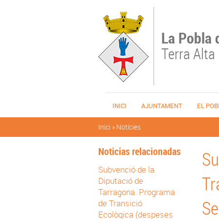
Vés al contingut
La Pobla 
Terra Alta
INICI
AJUNTAMENT
EL POB
Esteu aquí
Inici
»
Notícies
Noticias relacionadas
Su
Subvenció de la
Tr
Diputació de
Tarragona. Programa
Se
de Transició
Ecològica (despeses