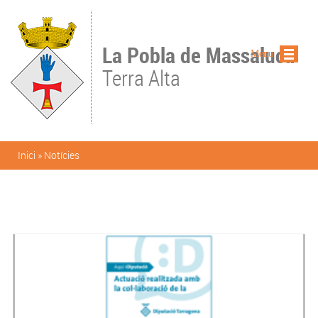
Vés al contingut
La Pobla de Massaluca
Menu
Terra Alta
Esteu aquí
Inici
»
Notícies