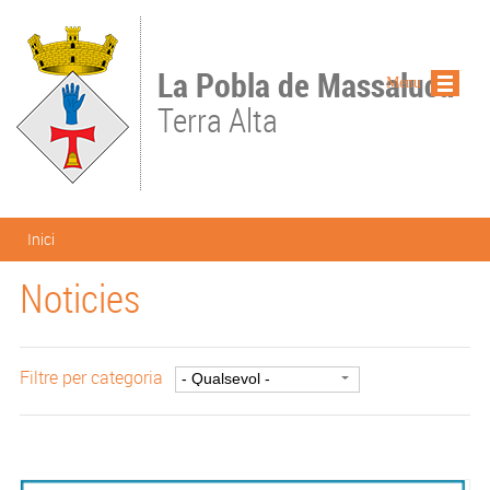
Vés al contingut
La Pobla de Massaluca
Menu
Terra Alta
Esteu aquí
Inici
Noticies
Filtre per categoria