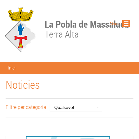
Vés al contingut
La Pobla de Massaluca
Menu
Terra Alta
Esteu aquí
Inici
Noticies
Filtre per categoria